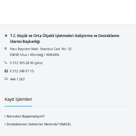
T.C. Küçük ve Orta Ölçekli İşletmeleri Geliştirme ve Destekleme
İdaresi Başkanlığı
Hacı Bayram Mah. İstanbul Cad. No: 32
06050 Ulus / Altındağ / ANKARA
0 312 595 28 00 (pbx)
0 312 368 07 15
444 1 567
Kayıt İşlemleri
Nereden Başlamalıyım?
Desteklenen Sektörler Nelerdir? (NACE)