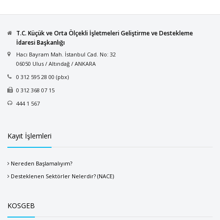
T.C. Küçük ve Orta Ölçekli İşletmeleri Geliştirme ve Destekleme
İdaresi Başkanlığı
Hacı Bayram Mah. İstanbul Cad. No: 32
06050 Ulus / Altındağ / ANKARA
0 312 595 28 00 (pbx)
0 312 368 07 15
444 1 567
Kayıt İşlemleri
Nereden Başlamalıyım?
Desteklenen Sektörler Nelerdir? (NACE)
KOSGEB