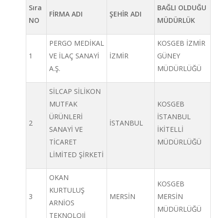
Sıra
BAĞLI OLDUĞU
FİRMA ADI
ŞEHİR ADI
NO
MÜDÜRLÜK
PERGO MEDİKAL
KOSGEB İZMİR
1
VE İLAÇ SANAYİ
İZMİR
GÜNEY
A.Ş.
MÜDÜRLÜĞÜ
SİLCAP SİLİKON
MUTFAK
KOSGEB
ÜRÜNLERİ
İSTANBUL
2
İSTANBUL
SANAYİ VE
İKİTELLİ
TİCARET
MÜDÜRLÜĞÜ
LİMİTED ŞİRKETİ
OKAN
KOSGEB
KURTULUŞ
3
MERSİN
MERSİN
ARNİOS
MÜDÜRLÜĞÜ
TEKNOLOJİ