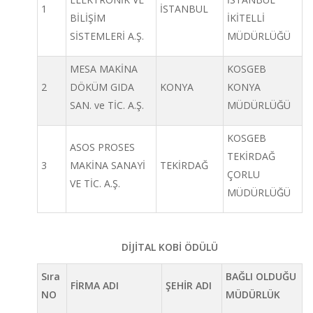
1
İSTANBUL
BİLİŞİM
İKİTELLİ
SİSTEMLERİ A.Ş.
MÜDÜRLÜĞÜ
MESA MAKİNA
KOSGEB
2
DÖKÜM GIDA
KONYA
KONYA
SAN. ve TİC. A.Ş.
MÜDÜRLÜĞÜ
KOSGEB
ASOS PROSES
TEKİRDAĞ
3
MAKİNA SANAYİ
TEKİRDAĞ
ÇORLU
VE TİC. A.Ş.
MÜDÜRLÜĞÜ
DİJİTAL KOBİ ÖDÜLÜ
Sıra
BAĞLI OLDUĞU
FİRMA ADI
ŞEHİR ADI
NO
MÜDÜRLÜK