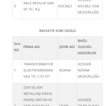
KALE MUSLUK SAN.
3
KOCAELİ
KOCAELİ OSB
VE TİC. A.Ş.
MÜDÜRLÜĞÜ
İNOVATİF KOBİ ÖDÜLÜ
BAĞLI
Sıra
FİRMA ADI
ŞEHİR ADI
OLDUĞU
NO
MÜDÜRLÜK
TRANSFORMATOR
KOSGEB
1
ELEKTROMEKANIK
ADANA
ADANA
SAN TIC LTD STİ
MÜDÜRLÜĞÜ
SENTES-BİR
METALURJİ KİMYA
ENERJİ ÜRETİM VE
KOSGEB
2
GERİ DÖNÜŞÜM
İZMİR
İZMİR GÜNEY