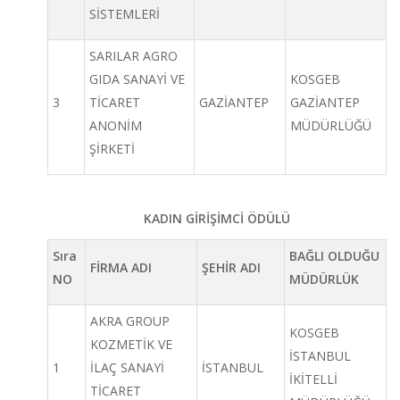
SİSTEMLERİ
SARILAR AGRO
GIDA SANAYİ VE
KOSGEB
3
TİCARET
GAZİANTEP
GAZİANTEP
ANONİM
MÜDÜRLÜĞÜ
ŞİRKETİ
KADIN GİRİŞİMCİ ÖDÜLÜ
Sıra
BAĞLI OLDUĞU
FİRMA ADI
ŞEHİR ADI
NO
MÜDÜRLÜK
AKRA GROUP
KOSGEB
KOZMETİK VE
İSTANBUL
1
İLAÇ SANAYİ
İSTANBUL
İKİTELLİ
TİCARET