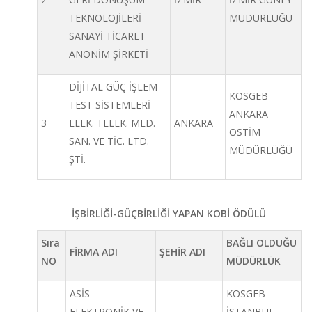
TEKNOLOJİLERİ
MÜDÜRLÜĞÜ
SANAYİ TİCARET
ANONİM ŞİRKETİ
DİJİTAL GÜÇ İŞLEM
KOSGEB
TEST SİSTEMLERİ
ANKARA
3
ELEK. TELEK. MED.
ANKARA
OSTİM
SAN. VE TİC. LTD.
MÜDÜRLÜĞÜ
ŞTİ.
İŞBİRLİĞİ-GÜÇBİRLİĞİ YAPAN KOBİ ÖDÜLÜ
Sıra
BAĞLI OLDUĞU
FİRMA ADI
ŞEHİR ADI
NO
MÜDÜRLÜK
ASİS
KOSGEB
ELEKTRONİK VE
İSTANBUL