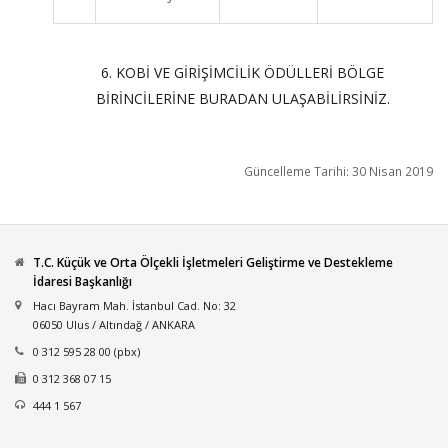
6. KOBİ VE GİRİŞİMCİLİK ÖDÜLLERİ BÖLGE
BİRİNCİLERİNE BURADAN ULAŞABİLİRSİNİZ.
Güncelleme Tarihi: 30 Nisan 2019
T.C. Küçük ve Orta Ölçekli İşletmeleri Geliştirme ve Destekleme
İdaresi Başkanlığı
Hacı Bayram Mah. İstanbul Cad. No: 32
06050 Ulus / Altındağ / ANKARA
0 312 595 28 00 (pbx)
0 312 368 07 15
444 1 567