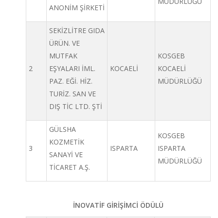
MÜDÜRLÜĞÜ
ANONİM ŞİRKETİ
SEKİZLİTRE GIDA
ÜRÜN. VE
MUTFAK
KOSGEB
2
EŞYALARI İML.
KOCAELİ
KOCAELİ
PAZ. EĞİ. HİZ.
MÜDÜRLÜĞÜ
TURİZ. SAN VE
DIŞ TİC LTD. ŞTİ
GÜLSHA
KOSGEB
KOZMETİK
3
ISPARTA
ISPARTA
SANAYİ VE
MÜDÜRLÜĞÜ
TİCARET A.Ş.
İNOVATİF GİRİŞİMCİ ÖDÜLÜ