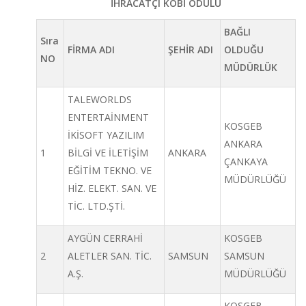
İHRACATÇI KOBİ ÖDÜLÜ
BAĞLI
Sıra
FİRMA ADI
ŞEHİR ADI
OLDUĞU
NO
MÜDÜRLÜK
TALEWORLDS
ENTERTAİNMENT
KOSGEB
İKİSOFT YAZILIM
ANKARA
1
BİLGİ VE İLETİŞİM
ANKARA
ÇANKAYA
EĞİTİM TEKNO. VE
MÜDÜRLÜĞÜ
HİZ. ELEKT. SAN. VE
TİC. LTD.ŞTİ.
AYGÜN CERRAHİ
KOSGEB
2
ALETLER SAN. TİC.
SAMSUN
SAMSUN
A.Ş.
MÜDÜRLÜĞÜ
KOSGEB