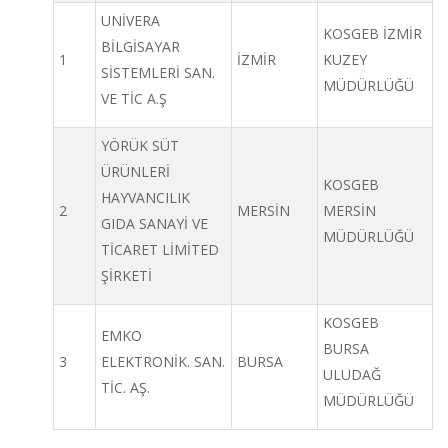
UNİVERA
KOSGEB İZMİR
BİLGİSAYAR
1
İZMİR
KUZEY
SİSTEMLERİ SAN.
MÜDÜRLÜĞÜ
VE TİC A.Ş
YÖRÜK SÜT
ÜRÜNLERİ
KOSGEB
HAYVANCILIK
2
MERSİN
MERSİN
GIDA SANAYİ VE
MÜDÜRLÜĞÜ
TİCARET LİMİTED
ŞİRKETİ
KOSGEB
EMKO
BURSA
3
ELEKTRONİK. SAN.
BURSA
ULUDAĞ
TİC. AŞ.
MÜDÜRLÜĞÜ