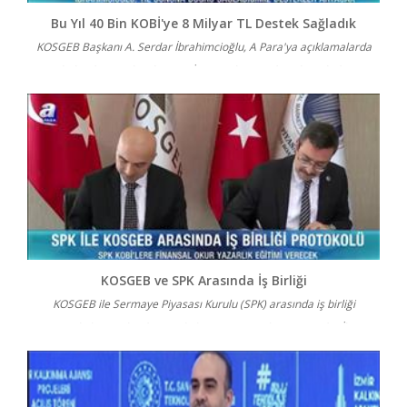
Bu Yıl 40 Bin KOBİ'ye 8 Milyar TL Destek Sağladık
KOSGEB Başkanı A. Serdar İbrahimcioğlu, A Para'ya açıklamalarda
bulundu: Bu yıl 40 bin KOBİ'ye 8 milyar TL destek sağlad...
KOSGEB ve SPK Arasında İş Birliği
KOSGEB ile Sermaye Piyasası Kurulu (SPK) arasında iş birliği
protokolü imzalandı. Protokol, KOSGEB Başkanı A. Serdar İb...