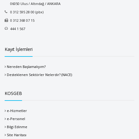
06050 Ulus / Altındağ / ANKARA
0 312 595 28 00 (pbx)
0 312 368 07 15
444 1 567
Kayıt İşlemleri
Nereden Başlamalıyım?
Desteklenen Sektörler Nelerdir? (NACE)
KOSGEB
e-Hizmetler
e-Personel
Bilgi Edinme
Site Haritası