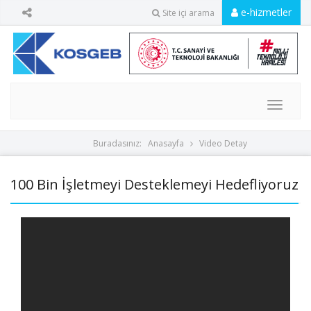
e-hizmetler
Site içi arama
MENU
Buradasınız:
Anasayfa
Video Detay
100 Bin İşletmeyi Desteklemeyi Hedefliyoruz