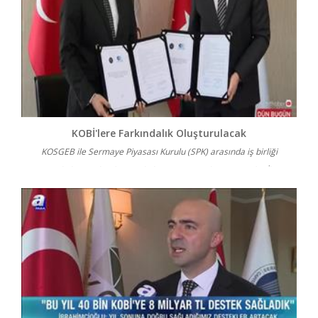
KOBİ'lere Farkındalık Oluşturulacak
KOSGEB ile Sermaye Piyasası Kurulu (SPK) arasında iş birliği
protokolü imzalandı. Protokol, KOSGEB Başkanı A. Serdar İb...