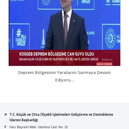
Deprem Bölgesinin Yaralarını Sarmaya Devam
Ediyoru...
Deprem bölgesindeki KOBİ'leri yeniden ayağa kaldırmak için
bugüne kadar 11 ilde 51 bin 927 işletmeye 16,7 milyar TL dest...
T.C. Küçük ve Orta Ölçekli İşletmeleri Geliştirme ve Destekleme
İdaresi Başkanlığı
Hacı Bayram Mah. İstanbul Cad. No: 32