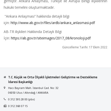
girmiştir. Ankara Anlaşması, Türkiye ile Avrupa Birliği ilişkilerinin
hukuki temelini oluşturmaktadır.
“Ankara Anlaşması” hakkında detaylı bilgi
için:
http://www.ab.gov.tr/files/ardb/ankara_anlasmasi.pdf
AB-TR ilişkileri Hakkında Detaylı Bilgi
İçin:
https://ab.gov.tr/siteimages/2017_08/kronoloji.pdf
Güncelleme Tarihi: 17 Ekim 2022
T.C. Küçük ve Orta Ölçekli İşletmeleri Geliştirme ve Destekleme
İdaresi Başkanlığı
Hacı Bayram Mah. İstanbul Cad. No: 32
06050 Ulus / Altındağ / ANKARA
0 312 595 28 00 (pbx)
0 312 368 07 15