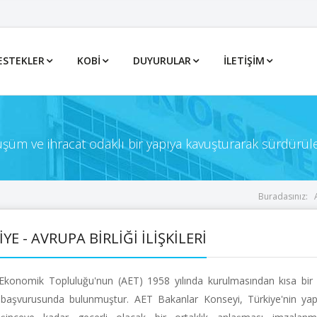
ESTEKLER
KOBİ
DUYURULAR
İLETIŞIM
önüşüm ve ihracat odaklı bir yapıya kavuşturarak sürdürül
Buradasınız:
YE - AVRUPA BİRLİĞİ İLİŞKİLERİ
Ekonomik Topluluğu'nun (AET) 1958 yılında kurulmasından kısa bi
k başvurusunda bulunmuştur. AET Bakanlar Konseyi, Türkiye'nin yap