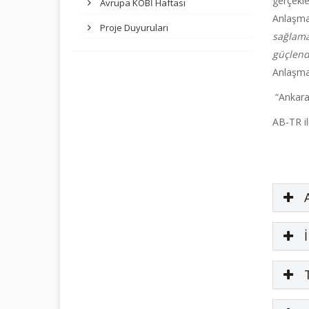
gerçekl
Avrupa KOBİ Haftası
Anlaşma
Proje Duyuruları
sağlama
güçlend
Anlaşmas
“Ankara 
AB-TR ili