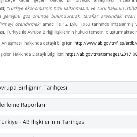
eşinceye kadar geçerli olacak bir ortaklık anlaşması imzal
sı)
“Türkiye ekonomisinin hızlı kalkınmasını ve Türk halkının isti
 gereğini göz önünde bulundurarak, taraflar arasındaki ticari v
irmeyi özendirmek”
amacı ile 12 Eylül 1963 tarihinde imzalanmış ve
ı, Türkiye ile Avrupa Birliği ilişkilerinin hukuki temelini oluşturmaktadır
Anlaşması” hakkında detaylı bilgi için:
http://www.ab.gov.tr/files/ardb
şkileri Hakkında Detaylı Bilgi İçin:
https://ab.gov.tr/siteimages/2017_08
Avrupa Birliğinin Tarihçesi
İlerleme Raporları
Türkiye - AB İlişkilerinin Tarihçesi