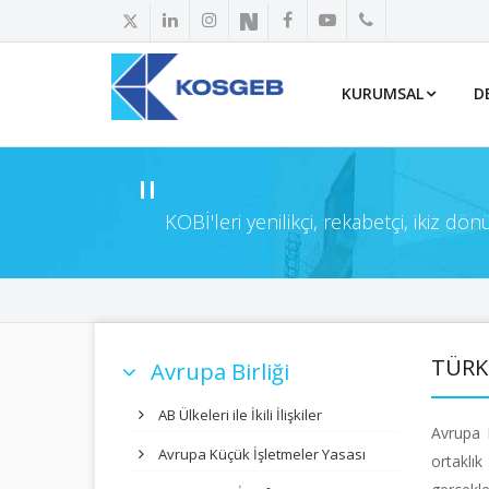
KURUMSAL
D
KOBİ'leri yenilikçi, rekabetçi, ikiz d
TÜRKİ
Avrupa Birliği
AB Ülkeleri ile İkili İlişkiler
Avrupa 
Avrupa Küçük İşletmeler Yasası
ortaklı