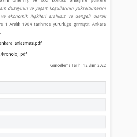
anmasını önermiş ve söz konusu anlaşma (Ankara
hdam düzeyinin ve yaşam koşullarının yükseltilmesini
e ekonomik ilişkileri aralıksız ve dengeli olarak
 1 Aralık 1964 tarihinde yürürlüğe girmiştir. Ankara
.
/ankara_anlasmasi.pdf
/kronoloji.pdf
Güncelleme Tarihi: 12 Ekim 2022