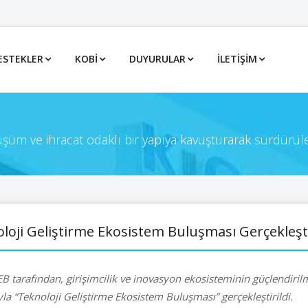
ESTEKLER
KOBİ
DUYURULAR
İLETIŞIM
önüşüm ve ihracat odaklı bir yapıya kavuşturarak sürdürül
loji Geliştirme Ekosistem Buluşması Gerçekleşti
 tarafından, girişimcilik ve inovasyon ekosisteminin güçlendiril
la “Teknoloji Geliştirme Ekosistem Buluşması” gerçekleştirildi.