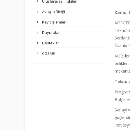
Uluslararası İlişkiler
Avrupa Birliği
Kamu, Ü
Kayıt İşlemleri
KOSGEB 
Teknolo
Duyurular
Serdar İ
Destekler
İstanbul’
COSME
KOBİ’ler
birlikler
mekanizm
Teknoloj
Program
Bölgele
Sanayi 
güçlendi
inovasyo