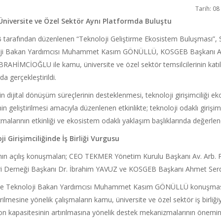
Tarih: 08
niversite ve Özel Sektör Aynı Platformda Buluştu
tarafından düzenlenen “Teknoloji Geliştirme Ekosistem Buluşması”, 
ji Bakan Yardımcısı Muhammet Kasım GÖNÜLLÜ, KOSGEB Başkanı 
BRAHİMCİOĞLU ile kamu, üniversite ve özel sektör temsilcilerinin katıl
da gerçekleştirildi.
in dijital dönüşüm süreçlerinin desteklenmesi, teknoloji girişimciliği ek
inin geliştirilmesi amacıyla düzenlenen etkinlikte; teknoloji odaklı girişim
alarının etkinliği ve ekosistem odaklı yaklaşım başlıklarında değerle
i Girişimciliğinde İş Birliği Vurgusu
ın açılış konuşmaları; CEO TEKMER Yönetim Kurulu Başkanı Av. Arb. P
ri Derneği Başkanı Dr. İbrahim YAVUZ ve KOSGEB Başkanı Ahmet Serda
ve Teknoloji Bakan Yardımcısı Muhammet Kasım GÖNÜLLÜ konuşmasında
rilmesine yönelik çalışmaların kamu, üniversite ve özel sektör iş birliği
n kapasitesinin artırılmasına yönelik destek mekanizmalarının önemine