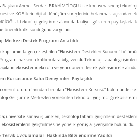
aşkanı Ahmet Serdar İBRAHİMCİOĞLU ise konuşmasında; teknoloji odaklı
şmesi ve KOBİ’lerin dijital dönüşüm süreçlerinin hızlanması açısından ek
İOĞLU, teknoloji geliştirme alanında faaliyet gösteren paydaşlarla kurul
ne önemli katkı sunduğunu vurguladı.
ji Merkezi Destek Programı Anlatıldı
 kapsamında gerçekleştirilen “Ekosistem Destekleri Sunumu” bölümü
rogramı hakkında katılımcılara bilgi verildi. Teknoloji tabanlı girişiml
apıların ekosistemdeki rolü ve yeni dönem destek yaklaşımı ele alındı.
em Kürsüsünde Saha Deneyimleri Paylaşıldı
in önemli oturumlarından biri olan “Ekosistem Kürsüsü” bölümünde ise ün
loji Geliştirme Merkezleri yöneticileri teknoloji girişimciliği ekosistem
; üniversite-sanayi iş birlikleri, teknoloji tabanlı girişimlerin destekl
 ekosistemlerin geliştirilmesine yönelik görüş alışverişinde bulunuldu.
e Teşvik Uygulamaları Hakkında Bilgilendirme Yapıldı