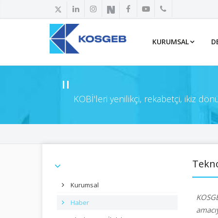
KURUMSAL
D
KOBİ'leri yenilikçi, rekabetçi, ikiz d
Tekno
Kurumsal
KOSGEB
Haber
amacıy