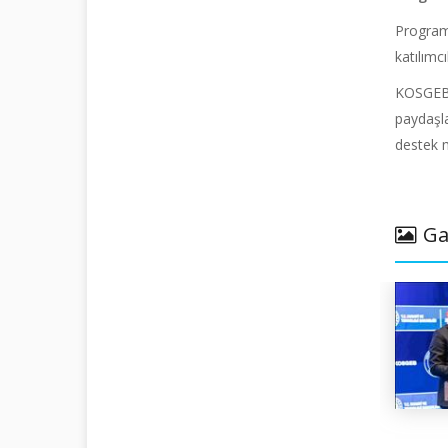
Program 
katılımcı
KOSGEB t
paydaşla
destek m
Ga