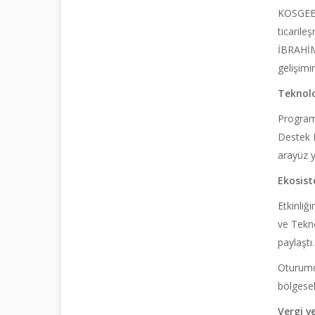
KOSGEB B
ticarile
İBRAHİMC
gelişimi
Teknolo
Program
Destek P
arayüz y
Ekosist
Etkinliğ
ve Tekno
paylaştı.
Oturumda
bölgesel
Vergi v