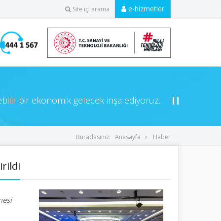
e-hizmetler
Site içi arama
ebilir bir ekonomik gelecek inşa ediyoruz.
Buradasınız:
Anasayfa
Haber
rildi
mesi