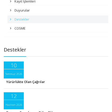
Kayıt İşlemleri
Duyurular
Destekler
COSME
Destekler
10
Temmuz 2026
Yürürlükte Olan Çağrılar
12
Haziran 2026