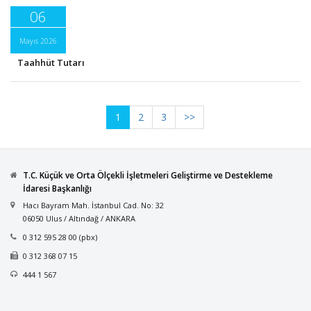
06
Mayıs 2026
Taahhüt Tutarı
1
2
3
>>
T.C. Küçük ve Orta Ölçekli İşletmeleri Geliştirme ve Destekleme
İdaresi Başkanlığı
Hacı Bayram Mah. İstanbul Cad. No: 32
06050 Ulus / Altındağ / ANKARA
0 312 595 28 00 (pbx)
0 312 368 07 15
444 1 567